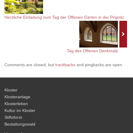
Herzliche Einladung zum Tag der Offenen Gärten in der Prignitz
Tag des Offenen Denkmals
Comments are closed, but
trackbacks
and pingbacks are open.
Kloster
Klosteranlage
Klosterleben
Kultur im Kloster
Stiftsforst
Bestattungswald