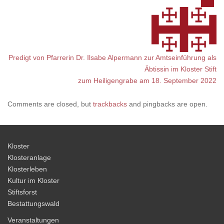
Predigt von Pfarrerin Dr. Ilsabe Alpermann zur Amtseinführung als
Äbtissin im Kloster Stift
zum Heiligengrabe am 18. September 2022
Comments are closed, but
trackbacks
and pingbacks are open.
Kloster
Klosteranlage
Klosterleben
Kultur im Kloster
Stiftsforst
Bestattungswald
Veranstaltungen