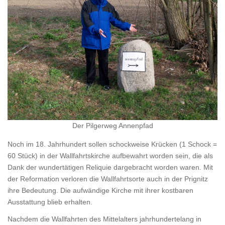
Der Pilgerweg Annenpfad
Noch im 18. Jahrhundert sollen schockweise Krücken (1 Schock =
60 Stück) in der Wallfahrtskirche aufbewahrt worden sein, die als
Dank der wundertätigen Reliquie dargebracht worden waren. Mit
der Reformation verloren die Wallfahrtsorte auch in der Prignitz
ihre Bedeutung. Die aufwändige Kirche mit ihrer kostbaren
Ausstattung blieb erhalten.
Nachdem die Wallfahrten des Mittelalters jahrhundertelang in