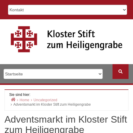
Skip
to
content
Sie sind hier:
Home
Uncategorized
Adventsmarkt im Kloster Stift zum Heiligengrabe
Adventsmarkt im Kloster Stift
zum Heiligengrabe