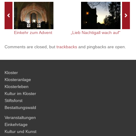
Einkehr zum Advent
„Lieb Nachtigall wach auf“
Comments are closed, but
trackbacks
and pingbacks are open.
Kloster
Klosteranlage
Klosterleben
Kultur im Kloster
Stiftsforst
Bestattungswald
Veranstaltungen
Einkehrtage
Kultur und Kunst