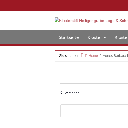
Skip
to
content
Startseite
Kloster
Kloste
Sie sind hier:
Home
Agnes Barbara K
Veranstaltungen
Vorherige