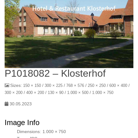
P1018082 – Klosterhof
Sizes:
/
/
/
/
/
150 × 150
300 × 225
768 × 576
250 × 250
600 × 400
/
/
/
/
300 × 200
400 × 200
130 × 90
1.000 × 500
1.000 × 750
30.05.2023
Image Info
Dimensions:
1.000 × 750