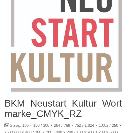
BKM_Neustart_Kultur_Wort
marke_CMYK_RZ
Sizes:
/
/
/
/
150 × 150
300 × 294
768 × 752
1.024 × 1.002
250 ×
/
/
/
/
/
/
250
600 × 400
300 × 200
400 × 200
130 × 90
1.200 × 500