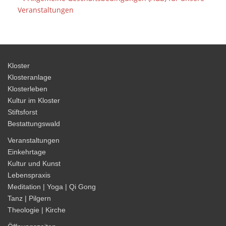
n
s
Veranstaltungen
t
a
l
t
Kloster
u
Klosteranlage
n
Klosterleben
Kultur im Kloster
g
Stiftsforst
-
Bestattungswald
N
Veranstaltungen
a
Einkehrtage
v
Kultur und Kunst
i
Lebenspraxis
g
Meditation | Yoga | Qi Gong
a
Tanz | Pilgern
t
Theologie | Kirche
i