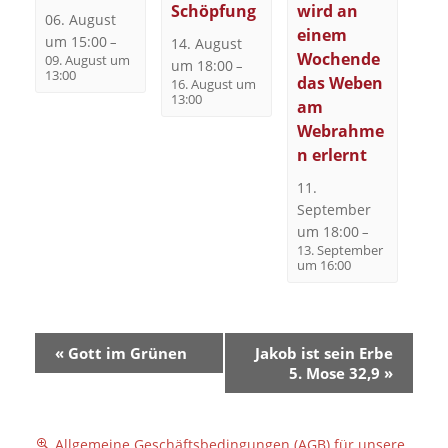
Schöpfung
wird an
06. August
einem
um 15:00
–
14. August
Wochende
09. August um
um 18:00
–
13:00
das Weben
16. August um
13:00
am
Webrahme
n erlernt
11.
September
um 18:00
–
13. September
um 16:00
V
«
Gott im Grünen
Jakob ist sein Erbe
e
5. Mose 32,9
»
r
a
Allgemeine Geschäftsbedingungen (AGB) für unsere