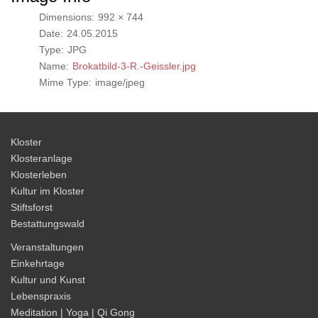
Dimensions:
992 × 744
Date:
24.05.2015
Type:
JPG
Name:
Brokatbild-3-R.-Geissler.jpg
Mime Type:
image/jpeg
Kloster
Klosteranlage
Klosterleben
Kultur im Kloster
Stiftsforst
Bestattungswald
Veranstaltungen
Einkehrtage
Kultur und Kunst
Lebenspraxis
Meditation | Yoga | Qi Gong