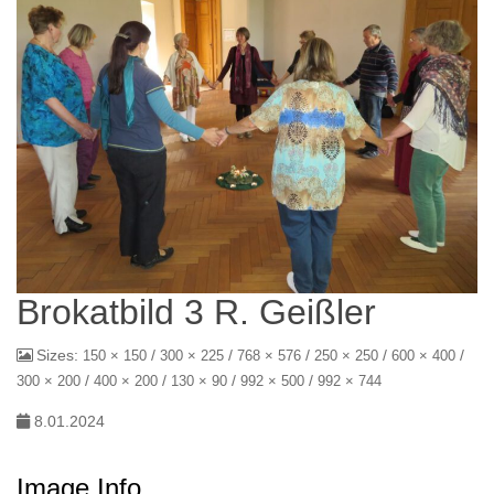
Brokatbild 3 R. Geißler
Sizes:
/
/
/
/
/
150 × 150
300 × 225
768 × 576
250 × 250
600 × 400
/
/
/
/
300 × 200
400 × 200
130 × 90
992 × 500
992 × 744
8.01.2024
Image Info