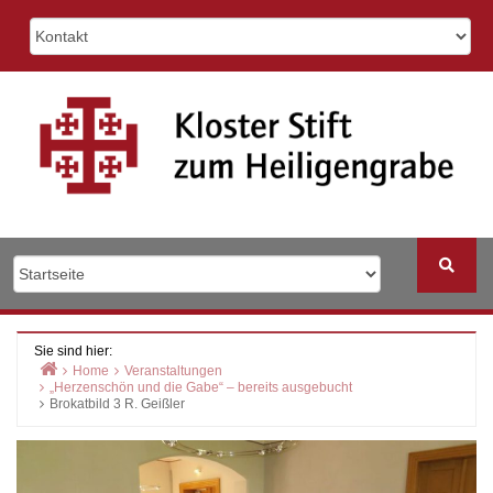
Skip
to
content
Sie sind hier:
Home
Veranstaltungen
„Herzenschön und die Gabe“ – bereits ausgebucht
Brokatbild 3 R. Geißler