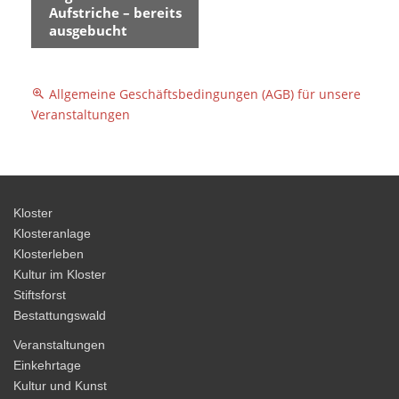
a
Aufstriche – bereits
n
ausgebucht
s
t
a
Allgemeine Geschäftsbedingungen (AGB) für unsere
l
Veranstaltungen
t
u
n
g
Kloster
-
Klosteranlage
N
Klosterleben
a
Kultur im Kloster
Stiftsforst
v
Bestattungswald
i
g
Veranstaltungen
Einkehrtage
a
Kultur und Kunst
t