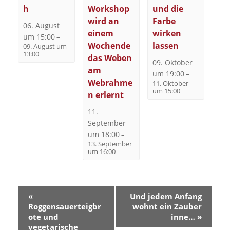
h
Workshop
und die
wird an
Farbe
06. August
einem
wirken
um 15:00
–
Wochende
lassen
09. August um
13:00
das Weben
09. Oktober
am
um 19:00
–
Webrahme
11. Oktober
um 15:00
n erlernt
11.
September
um 18:00
–
13. September
um 16:00
V
«
Und jedem Anfang
e
Roggensauerteigbr
wohnt ein Zauber
r
ote und
inne…
»
vegetarische