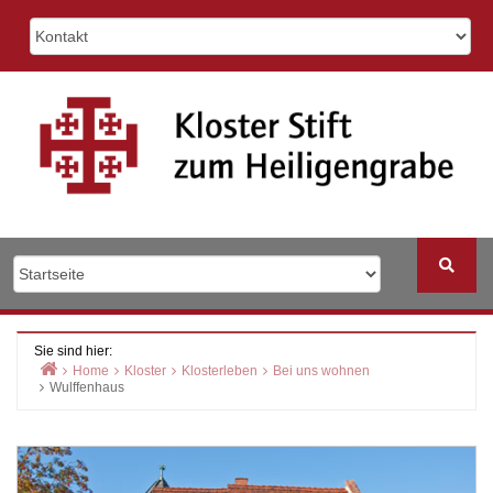
Skip
to
content
Sie sind hier:
Home
Kloster
Klosterleben
Bei uns wohnen
Wulffenhaus