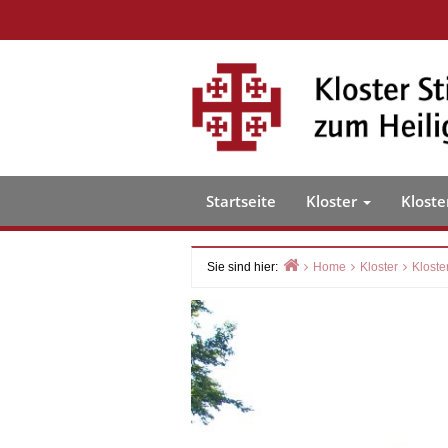
Skip
to
content
Startseite
Kloster
Kloste
Sie sind hier:
Home
Kloster
Kloste