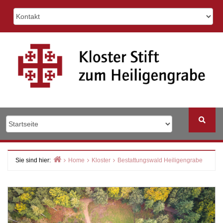
Skip
to
content
Sie sind hier:
Home
Kloster
Bestattungswald Heiligengrabe