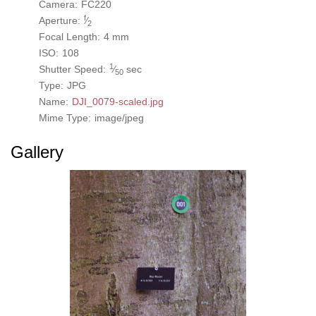
Camera:
FC220
f
Aperture:
⁄
2
Focal Length:
4 mm
ISO:
108
1
Shutter Speed:
⁄
sec
50
Type:
JPG
Name:
DJI_0079-scaled.jpg
Mime Type:
image/jpeg
Gallery