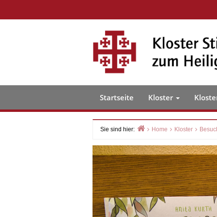
Skip
to
content
Startseite
Kloster
Kloste
Sie sind hier:
Home
Kloster
Besuch