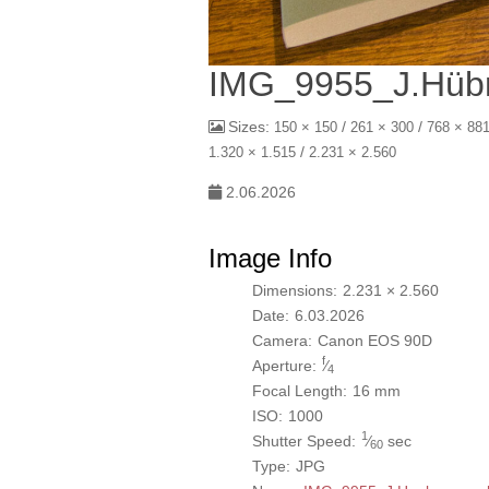
IMG_9955_J.Hüb
Sizes:
/
/
150 × 150
261 × 300
768 × 88
/
1.320 × 1.515
2.231 × 2.560
2.06.2026
Image Info
Dimensions:
2.231 × 2.560
Date:
6.03.2026
Camera:
Canon EOS 90D
f
Aperture:
⁄
4
Focal Length:
16 mm
ISO:
1000
1
Shutter Speed:
⁄
sec
60
Type:
JPG