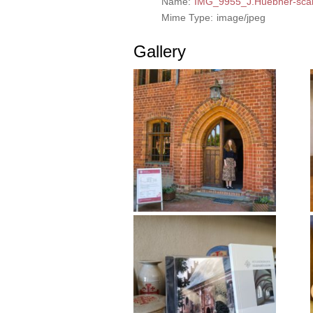
Name:
IMG_9955_J.Huebner-scal
Mime Type:
image/jpeg
Gallery