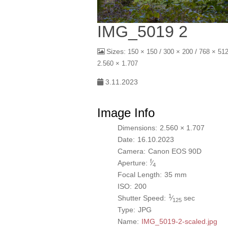
IMG_5019 2
Sizes:
/
/
150 × 150
300 × 200
768 × 51
2.560 × 1.707
3.11.2023
Image Info
Dimensions:
2.560 × 1.707
Date:
16.10.2023
Camera:
Canon EOS 90D
f
Aperture:
⁄
4
Focal Length:
35 mm
ISO:
200
1
Shutter Speed:
⁄
sec
125
Type:
JPG
Name:
IMG_5019-2-scaled.jpg