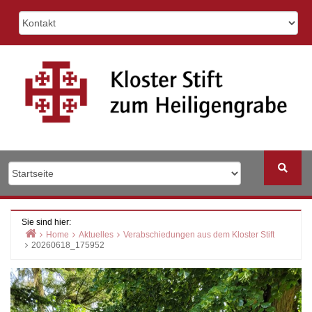
Skip
to
content
Sie sind hier:
Home
Aktuelles
Verabschiedungen aus dem Kloster Stift
20260618_175952