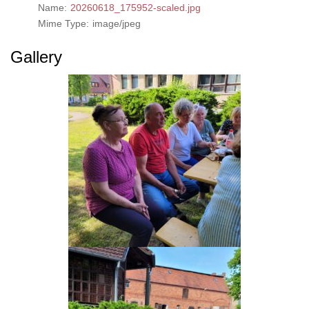
Name:
20260618_175952-scaled.jpg
Mime Type:
image/jpeg
Gallery