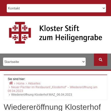
Skip
to
content
Sie sind hier:
Home
Aktuelles
Neuer Pächter im Restaurant „Klosterhof“ – Wiedereröffnung am
08.04.2023
Wiedereröffnung Klosterhof MAZ_06.04.2023
Wiedereröffnung Klosterhof