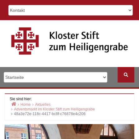
Skip
to
content
Sie sind hier:
Home
Aktuelles
Adventsmarkt im Kloster Stift zum Heiligengrabe
48a3e72e-118c-4417-bc8f-c76878e4c206