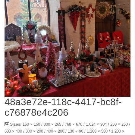
48a3e72e-118c-4417-bc8f-
c76878e4c206
Sizes:
/
/
/
/
/
150 × 150
300 × 265
768 × 678
1.024 × 904
250 × 250
/
/
/
/
/
600 × 400
300 × 200
400 × 200
130 × 90
1.200 × 500
1.200 ×