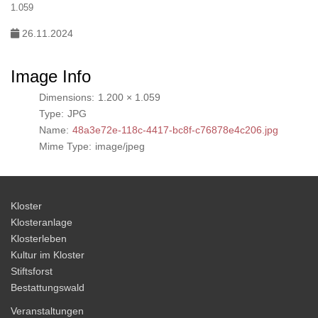
1.059
26.11.2024
Image Info
Dimensions:
1.200 × 1.059
Type:
JPG
Name:
48a3e72e-118c-4417-bc8f-c76878e4c206.jpg
Mime Type:
image/jpeg
Kloster
Klosteranlage
Klosterleben
Kultur im Kloster
Stiftsforst
Bestattungswald
Veranstaltungen